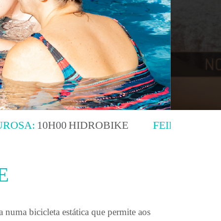
HIDROBIKE
FEIRA:
|
FIÃES:
|
LOUROSA:
E
 numa bicicleta estática que permite aos