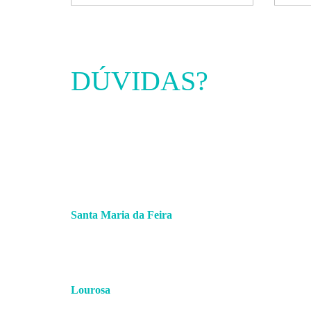
DÚVIDAS?
ENTRE EM
CONTACTO
Santa Maria da Feira
256 379 360
(chamada para a rede fixa nacional)
938 781 083
(chamada para a rede móvel nacional)
comercial.feira@hmcsports.pt
Lourosa
227 459 656/7
(chamada para a rede fixa nacional)