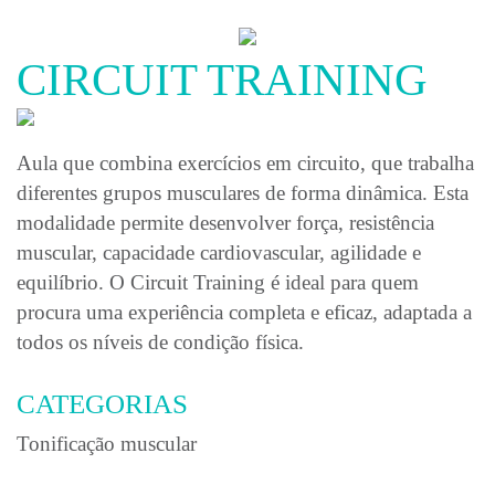
MEDO
DA
ÁGUA
CIRCUIT TRAINING
COLUNA
SEM
DOR
Aula que combina exercícios em circuito, que trabalha
CORREÇÃO
POSTURAL
diferentes grupos musculares de forma dinâmica. Esta
JUVENIL
modalidade permite desenvolver força, resistência
muscular, capacidade cardiovascular, agilidade e
PT
equilíbrio. O Circuit Training é ideal para quem
BLOG
procura uma experiência completa e eficaz, adaptada a
LOJA
todos os níveis de condição física.
CONTACTO
CATEGORIAS
Tonificação muscular