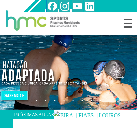
☰
NATAÇÃO
CRIANÇAS
E
JOVENS/ADULTOS
NATAÇÃO
BEBÉS
OUTRAS
MODALIDADES
HORÁRIOS
DE
AULAS
REGIME
LIVRE
PRÓXIMAS AULAS
FEIRA:
|
FIÃES:
|
LOUROSA:
PERDER
O