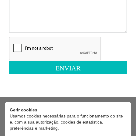
ENVIAR
Os dados pessoais fornecidos serão tratados pela Feira Viva, na
qualidade de responsável pelo tratamento, exclusivamente com a
finalidade de gerir e responder ao seu pedido de contacto.
O tratamento é necessário para a realização de diligências pré-
contratuais a pedido do titular dos dados, nos termos do artigo 6.º,
Gerir cookies
n.º 1, alínea b) do RGPD.
Usamos cookies necessárias para o funcionamento do site
Os dados serão conservados pelo período necessário à gestão do
e, com a sua autorização, cookies de estatística,
pedido, sendo posteriormente eliminados, salvo se existir
preferências e marketing.
fundamento jurídico que justifique a sua conservação por período