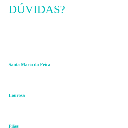
DÚVIDAS?
ENTRE EM
CONTACTO
Santa Maria da Feira
256 379 360
(chamada para a rede fixa nacional)
938 781 083
(chamada para a rede móvel nacional)
comercial.feira@hmcsports.pt
Lourosa
227 459 656/7
(chamada para a rede fixa nacional)
938 781 085
(chamada para a rede móvel nacional)
comercial.lourosa@hmcsports.pt
Fiães