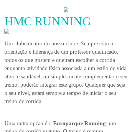
MEDO
DA
ÁGUA
HMC RUNNING
COLUNA
SEM
DOR
Um clube dentro do nosso clube. Sempre com a
CORREÇÃO
POSTURAL
orientação e liderança de um professor qualificado,
JUVENIL
todos os que gostem e queiram escolher a corrida
PT
enquanto atividade física associada a um estilo de vida
ativo e saudável, ou simplesmente complementar o seu
BLOG
treino, poderão integrar este grupo. Qualquer que seja
LOJA
o seu nível, estará sempre a tempo de iniciar o seu
treino de corrida.
CONTACTO
Uma outra opção é o
Europarque Running
: um
treino de corrida gratuito. O treino é sempre