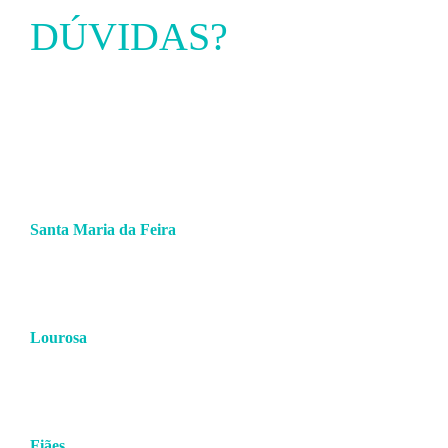
DÚVIDAS?
ENTRE EM
CONTACTO
Santa Maria da Feira
256 379 360
(chamada para a rede fixa nacional)
938 781 083
(chamada para a rede móvel nacional)
comercial.feira@hmcsports.pt
Lourosa
227 459 656/7
(chamada para a rede fixa nacional)
938 781 085
(chamada para a rede móvel nacional)
comercial.lourosa@hmcsports.pt
Fiães