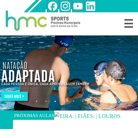
☰
NATAÇÃO
CRIANÇAS
E
JOVENS/ADULTOS
NATAÇÃO
BEBÉS
OUTRAS
MODALIDADES
HORÁRIOS
DE
AULAS
REGIME
LIVRE
PRÓXIMAS AULAS
FEIRA:
|
FIÃES:
|
LOUROSA:
PERDER
O