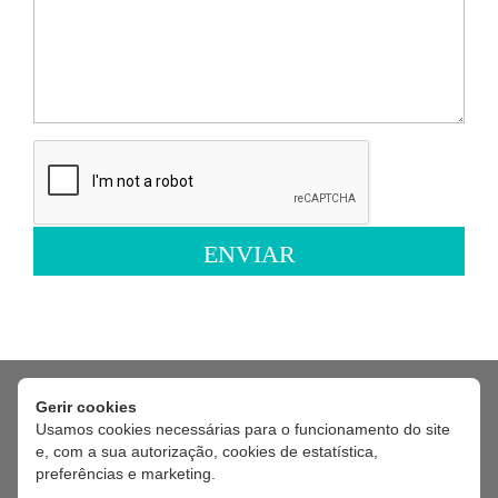
ENVIAR
Os dados pessoais fornecidos serão tratados pela Feira Viva, na
qualidade de responsável pelo tratamento, exclusivamente com a
finalidade de gerir e responder ao seu pedido de contacto.
O tratamento é necessário para a realização de diligências pré-
contratuais a pedido do titular dos dados, nos termos do artigo 6.º,
Gerir cookies
n.º 1, alínea b) do RGPD.
Usamos cookies necessárias para o funcionamento do site
Os dados serão conservados pelo período necessário à gestão do
e, com a sua autorização, cookies de estatística,
pedido, sendo posteriormente eliminados, salvo se existir
preferências e marketing.
fundamento jurídico que justifique a sua conservação por período