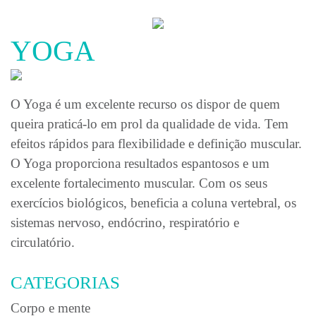
MEDO
DA
ÁGUA
YOGA
COLUNA
SEM
DOR
O Yoga é um excelente recurso os dispor de quem
CORREÇÃO
POSTURAL
queira praticá-lo em prol da qualidade de vida. Tem
JUVENIL
efeitos rápidos para flexibilidade e definição muscular.
PT
O Yoga proporciona resultados espantosos e um
excelente fortalecimento muscular. Com os seus
BLOG
exercícios biológicos, beneficia a coluna vertebral, os
LOJA
sistemas nervoso, endócrino, respiratório e
circulatório.
CONTACTO
CATEGORIAS
Corpo e mente