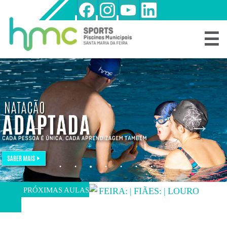
☰
NATAÇÃO
CRIANÇAS
E
JOVENS/ADULTOS
NATAÇÃO
BEBÉS
OUTRAS
MODALIDADES
HORÁRIOS
DE
AULAS
REGIME
LIVRE
PRÓXIMAS AULAS
FEIRA:
|
FIÃES:
|
LOUROSA:
PERDER
O