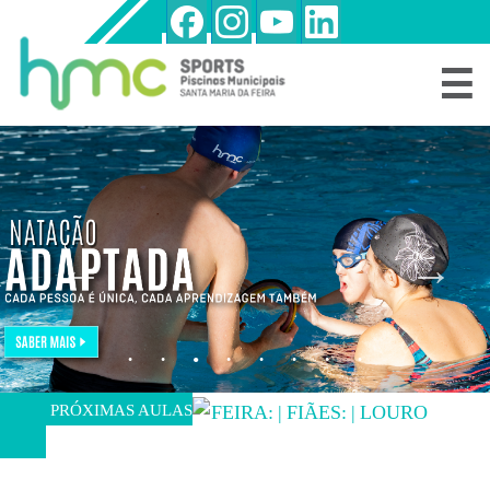
☰
NATAÇÃO
CRIANÇAS
E
JOVENS/ADULTOS
NATAÇÃO
BEBÉS
OUTRAS
MODALIDADES
HORÁRIOS
DE
AULAS
REGIME
LIVRE
PRÓXIMAS AULAS
FEIRA:
|
FIÃES:
|
LOUROSA:
PERDER
O