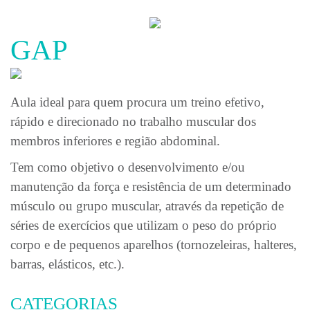
MEDO
DA
ÁGUA
GAP
COLUNA
SEM
DOR
Aula ideal para quem procura um treino efetivo,
CORREÇÃO
POSTURAL
rápido e direcionado no trabalho muscular dos
JUVENIL
membros inferiores e região abdominal.
PT
Tem como objetivo o desenvolvimento e/ou
BLOG
manutenção da força e resistência de um determinado
músculo ou grupo muscular, através da repetição de
LOJA
séries de exercícios que utilizam o peso do próprio
CONTACTO
corpo e de pequenos aparelhos (tornozeleiras, halteres,
barras, elásticos, etc.).
CATEGORIAS